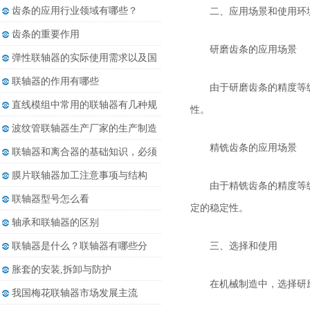
都......
齿条的应用行业领域有哪些？
二、应用场景和使用环
齿条的重要作用
研磨齿条的应用场景
弹性联轴器的实际使用需求以及国
内......
联轴器的作用有哪些
由于研磨齿条的精度等
直线模组中常用的联轴器有几种规
性。
格
波纹管联轴器生产厂家的生产制造
发......
精铣齿条的应用场景
联轴器和离合器的基础知识，必须
收......
膜片联轴器加工注意事项与结构
由于精铣齿条的精度等
联轴器型号怎么看
定的稳定性。
轴承和联轴器的区别
联轴器是什么？联轴器有哪些分
三、选择和使用
类？
胀套的安装,拆卸与防护
在机械制造中，选择研
我国梅花联轴器市场发展主流