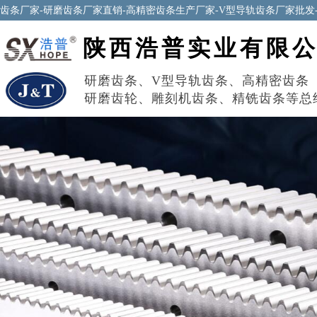
齿条厂家-研磨齿条厂家直销-高精密齿条生产厂家-V型导轨齿条厂家批发
陕西浩普实业有限
研磨齿条
、
V型导轨齿条
、
高精密齿条
研磨齿轮
、
雕刻机齿条
、
精铣齿条
等总