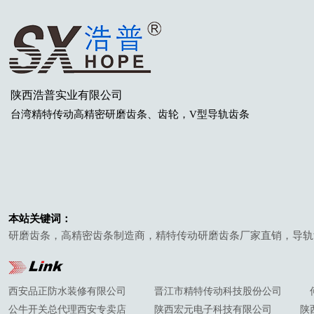
陕西浩普实业有限公司
台湾
精特传动高精密研磨齿条
、齿轮
，V型导轨齿条
本站关键词：
研磨齿条，高精密齿条制造商，精特传动研磨齿条厂家直销，导轨
西安品正防水装修有限公司
晋江市精特传动科技股份公司
公牛开关总代理西安专卖店
陕西宏元电子科技有限公司
陕