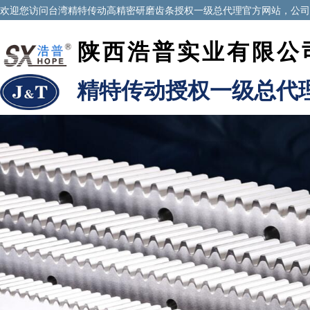
欢迎您访问
台湾精特传动
高精
密研磨齿条
授权一级总
代理官方网站，公司
陕西浩普实业有限公
精特传动
授权一级总代