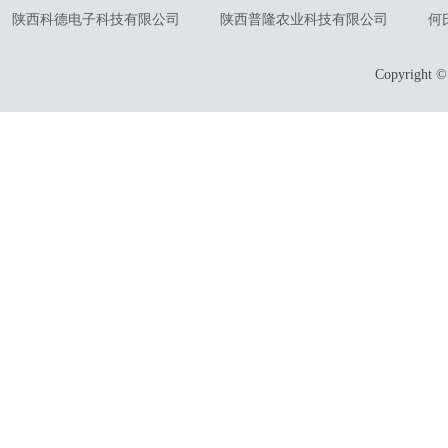
陕西科德电子科技有限公司
陕西普隆农业科技有限公司
何
Copyrigh