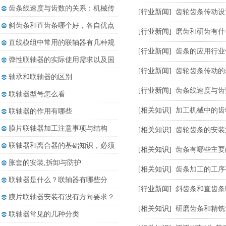
齿条线速度与齿数的关系：机械传
[行业新闻]
齿轮齿条传动设
动......
斜齿条和直齿条哪个好，各自优点
[行业新闻]
磨齿和研齿有什
都......
直线模组中常用的联轴器有几种规
[行业新闻]
齿条的应用行业
格
弹性联轴器的实际使用需求以及国
[行业新闻]
齿轮齿条传动的
内......
轴承和联轴器的区别
[行业新闻]
齿条线速度与齿
联轴器型号怎么看
[相关知识]
加工机械中的齿
联轴器的作用有哪些
膜片联轴器加工注意事项与结构
[相关知识]
齿轮齿条的安装
联轴器和离合器的基础知识，必须
[相关知识]
齿条有哪些主要
收......
胀套的安装,拆卸与防护
[相关知识]
齿条加工的工序
联轴器是什么？联轴器有哪些分
[行业新闻]
斜齿条和直齿条
类？
膜片联轴器安装有没有方向要求？
[相关知识]
研磨齿条和精铣
安......
联轴器常见的几种分类