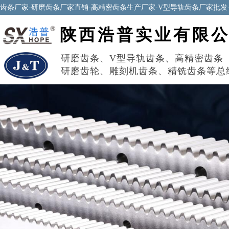
齿条厂家-研磨齿条厂家直销-高精密齿条生产厂家-V型导轨齿条厂家批发
陕西浩普实业有限
研磨齿条
、
V型导轨齿条
、
高精密齿条
研磨齿轮
、
雕刻机齿条
、
精铣齿条
等总